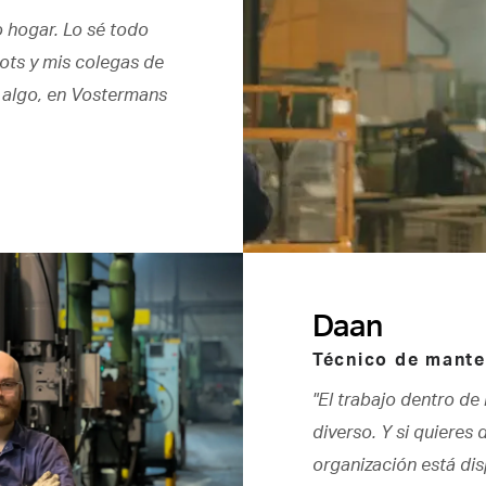
o hogar. Lo sé todo
ots y mis colegas de
r algo, en Vostermans
Daan
Técnico de mante
"El trabajo dentro de
diverso. Y si quieres 
organización está disp