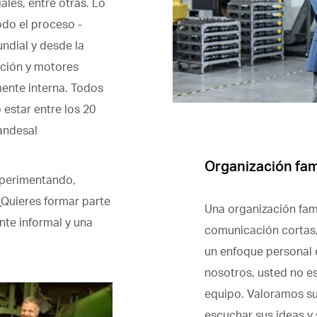
ales, entre otras. Lo
do el proceso -
undial y desde la
ación y motores
ente interna. Todos
 estar entre los 20
andesa!
Organización fam
xperimentando,
Quieres formar parte
Una organización fami
nte informal y una
comunicación cortas,
un enfoque personal 
nosotros, usted no es
equipo. Valoramos s
escuchar sus ideas y