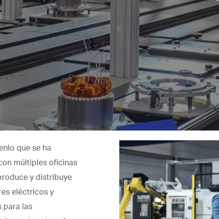
enlo que se ha
on múltiples oficinas
produce y distribuye
es eléctricos y
 para las