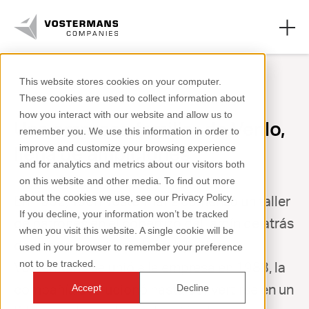
This website stores cookies on your computer.
These cookies are used to collect information about
Vostermans Ventilation
how you interact with our website and allow us to
Una empresa familiar de Venlo,
remember you. We use this information in order to
Vostermans Alu Foundries
llena de ambiciones
improve and customize your browsing experience
and for analytics and metrics about our visitors both
Sobre nosotros
on this website and other media. To find out more
about the cookies we use, see our Privacy Policy.
En 1952, Toon Vostermans comenzó un taller
Trabajar en
If you decline, your information won’t be tracked
de patrones en el cobertizo del jardín de atrás
when you visit this website. A single cookie will be
de sus padres. Cuando su hijo Henk
used in your browser to remember your preference
not to be tracked.
Vostermans se unió a la empresa en 1983, la
+31 (0)77 389 32 32
compañía evolucionó hasta convertirse en un
Accept
Decline
ventilation@vostermans.com