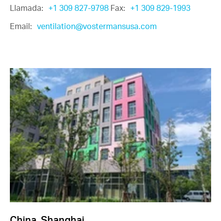
Llamada:
+1 309 827-9798
Fax:
+1 309 829-1993
Email:
ventilation@vostermansusa.com
China, Shanghai