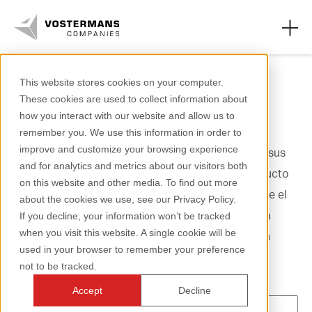
This website stores cookies on your computer.
Póngase en contacto con
These cookies are used to collect information about
Vostermans Ventilation
nosotros
how you interact with our website and allow us to
remember you. We use this information in order to
Vostermans Alu Foundries
improve and customize your browsing experience
Si tiene alguna duda sobre nuestros productos y sus
and for analytics and metrics about our visitors both
Sobre nosotros
aplicaciones, quiere recibir información del producto
on this website and other media. To find out more
o necesite consejos de nuestros especialistas, use el
about the cookies we use, see our Privacy Policy.
Trabajar en
siguiente formulario para hacerlo. Una vez lo haya
If you decline, your information won’t be tracked
when you visit this website. A single cookie will be
cumplimentado, nos pondremos en contacto con
used in your browser to remember your preference
usted lo antes posible.
not to be tracked.
+31 (0)77 389 32 32
Accept
Decline
ventilation@vostermans.com