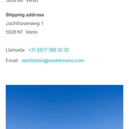
5928 NV Venlo
Shipping address
Jachthavenweg 1
5928 NT Venlo
Llamada:
+31 (0)77 389 32 32
Email:
ventilation@vostermans.com