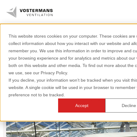
This website stores cookies on your computer. These cookies are 
Wij zijn 'your specialist in air'.
Ventilatoren
collect information about how you interact with our website and all
Krijg direct toegang tot onze
remember you. We use this information in order to improve and c
Agrarische oplossingen
your browsing experience and for analytics and metrics about our v
kennis.
both on this website and other media. To find out more about the 
Industriële oplossingen
we use, see our Privacy Policy.
If you decline, your information won’t be tracked when you visit thi
Tuinbouw
Axiaal ventilator
Pluimvee
Kennis
website. A single cookie will be used in your browser to remember
preference not to be tracked.
Melkvee
Varkens
Alle onderwerpen
Over ons
Accept
Decline
+31 (0)77 389 32 32