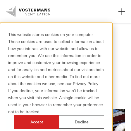
Pluimvee
This website stores cookies on your computer.
These cookies are used to collect information about
Het belang van een
Ventilatoren
how you interact with our website and allow us to
comfortabel klimaat in
remember you. We use this information in order to
Agrarische oplossingen
improve and customize your browsing experience
pluimveestallen
and for analytics and metrics about our visitors both
Industriële oplossingen
on this website and other media. To find out more
about the cookies we use, see our Privacy Policy.
Kennis
2 minuten lezen
If you decline, your information won’t be tracked
when you visit this website. A single cookie will be
Over ons
used in your browser to remember your preference
not to be tracked.
Accept
Decline
+31 (0)77 389 32 32