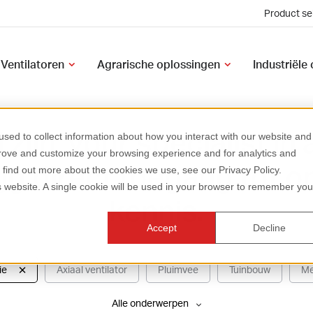
Product se
Ventilatoren
Agrarische oplossingen
Industriële
 zijn 'your specialist in a
sed to collect information about how you interact with our website and
prove and customize your browsing experience and for analytics and
ijg direct toegang tot o
o find out more about the cookies we use, see our Privacy Policy.
is website. A single cookie will be used in your browser to remember you
kennis.
Accept
Decline
ie
Axiaal ventilator
Pluimvee
Tuinbouw
Me
Alle onderwerpen