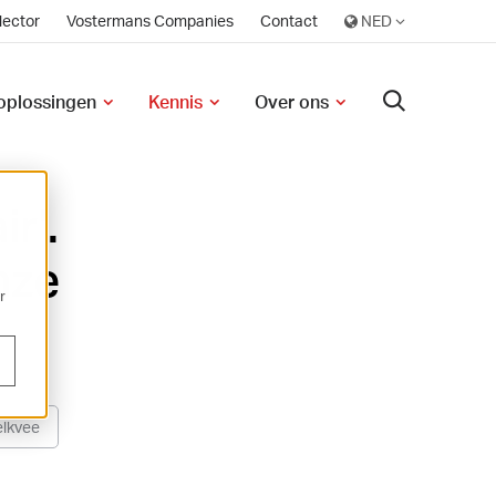
lector
Vostermans Companies
Contact
 oplossingen
Kennis
Over ons
ir'.
nze
r
lkvee