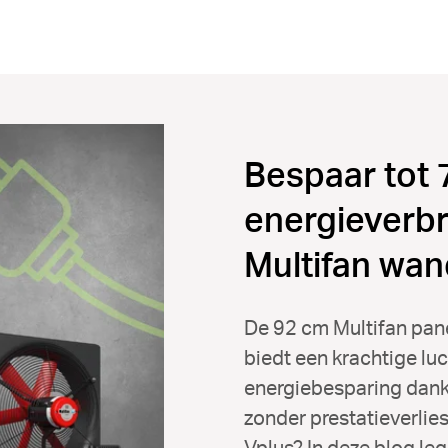
Bespaar tot
energieverbr
Multifan wan
De 92 cm Multifan pan
biedt een krachtige lu
energiebesparing dankz
zonder prestatieverlies
Vplus? In deze blog leg