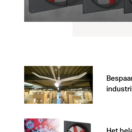
Bespaa
industr
Het bel