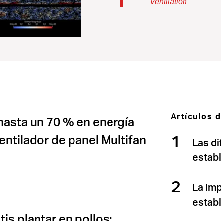
Ventilation
Artículos 
hasta un 70 % en energía
1
ventilador de panel Multifan
Las di
estab
2
La imp
estab
is plantar en pollos: