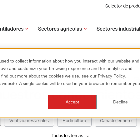
Selector de prod
ntiladores
Sectores agrícolas
Sectores industria
os 'your specialist in a
sed to collect information about how you interact with our website and
prove and customize your browsing experience and for analytics and
Acceda directamente 
o find out more about the cookies we use, see our Privacy Policy.
is website. A single cookie will be used in your browser to remember you
nuestros conocimientos
Accept
Decline
Ventiladores axiales
Horticultura
Ganado lechero
Todos los temas