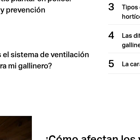
3
Tipos 
y prevención
hortíc
4
Las di
gallin
s el sistema de ventilación
5
La car
ra mi gallinero?
¿Cómo afectan los 