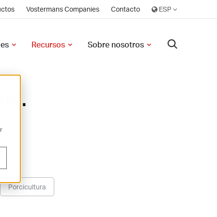
uctos
Vostermans Companies
Contacto
les
Recursos
Sobre nosotros
ir'.
a
r
.
Porcicultura