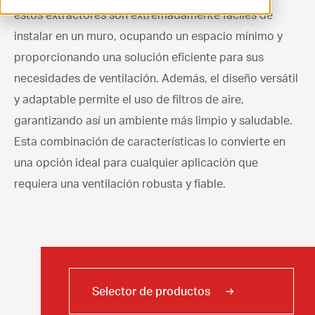
estos extractores son extremadamente fáciles de
ventilation@vostermans.com
instalar en un muro, ocupando un espacio mínimo y
Selector de productos
proporcionando una solución eficiente para sus
necesidades de ventilación. Además, el diseño versátil
Vostermans Companies
y adaptable permite el uso de filtros de aire,
Contacto
garantizando así un ambiente más limpio y saludable.
Esta combinación de características lo convierte en
una opción ideal para cualquier aplicación que
requiera una ventilación robusta y fiable.
Selector de productos