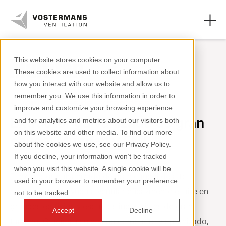
This website stores cookies on your computer.
These cookies are used to collect information about
Ventiladores
how you interact with our website and allow us to
remember you. We use this information in order to
Sectores agrícolas
Ventiladores de extractores
improve and customize your browsing experience
Extractor galvanizado de gran
and for analytics and metrics about our visitors both
Sectores industriales
on this website and other media. To find out more
caudal Multifan y EMI
about the cookies we use, see our Privacy Policy.
Recursos
If you decline, your information won’t be tracked
when you visit this website. A single cookie will be
Sobre nosotros
El extractor galvanizado de gran caudal de alto
used in your browser to remember your preference
rendimiento le ayuda a ventilar eficazmente el aire en
not to be tracked.
grandes edificios y espacios industriales de gran
Accept
Decline
tamaño. Gracias a su diseño compacto y optimizado,
+31 (0)77 389 32 32