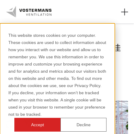
温室
This website stores cookies on your computer.
These cookies are used to collect information about
温室需要通风：确保作物最佳
轴流风机和零件
how you interact with our website and allow us to
生长的关键因素
remember you. We use this information in order to
农业领域
improve and customize your browsing experience
and for analytics and metrics about our visitors both
工业领域
1 分钟阅读
on this website and other media. To find out more
about the cookies we use, see our Privacy Policy.
资源页面
If you decline, your information won’t be tracked
when you visit this website. A single cookie will be
关于我们
used in your browser to remember your preference
not to be tracked.
Accept
Decline
+31 (0)77 389 32 32