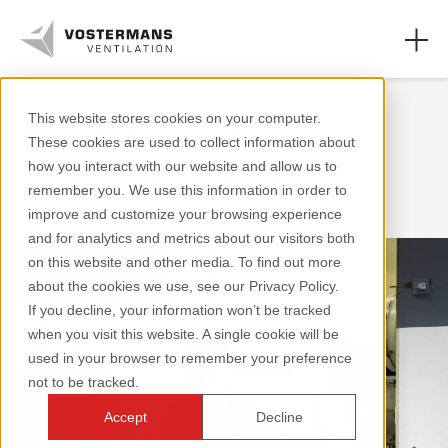
This website stores cookies on your computer.
VOSTERMANS VENTILATION
These cookies are used to collect information about
轴流风机和零件
您的全球高级轴流风机专家
how you interact with our website and allow us to
remember you. We use this information in order to
农业领域
improve and customize your browsing experience
and for analytics and metrics about our visitors both
工业领域
on this website and other media. To find out more
about the cookies we use, see our Privacy Policy.
资源页面
If you decline, your information won’t be tracked
when you visit this website. A single cookie will be
关于我们
used in your browser to remember your preference
not to be tracked.
Accept
Decline
+31 (0)77 389 32 32