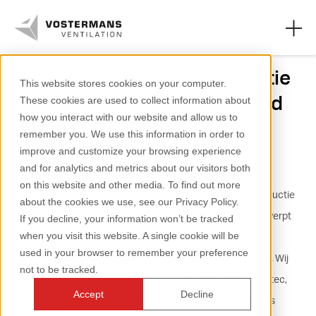
Rendabele maximum ventilatie
This website stores cookies on your computer.
voor pluimvee in het Verenigd
These cookies are used to collect information about
Ventilatoren
how you interact with our website and allow us to
Koninkrijk
remember you. We use this information in order to
Agrarische oplossingen
improve and customize your browsing experience
and for analytics and metrics about our visitors both
Industriële oplossingen
Climatec Systems Limited heeft 40 jaar ervaring met
on this website and other media. To find out more
klimaatsystemen voor de Britse markt. Met een eigen productie
about the cookies we use, see our Privacy Policy.
Kennis
van bedieningspanelen en verschillende leveranciers ontwerpt
If you decline, your information won’t be tracked
when you visit this website. A single cookie will be
en installeert het in Ledbury, Engeland gevestigde bedrijf
Over ons
used in your browser to remember your preference
complete klimaatoplossingen voor de agrarische industrie. Wij
not to be tracked.
spraken met Ben Reed, Technical Sales Manager bij Climatec,
Accept
Decline
over de organisatie zelf, de samenwerking met Vostermans
+31 (0)77 389 32 32