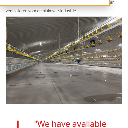
Ventilation als leverancier en Climatec's gebruik van Multifan
ventilation@vostermans.com
ventilatoren voor de pluimvee-industrie.
Product selector
Vostermans Companies
Contact
"We have available