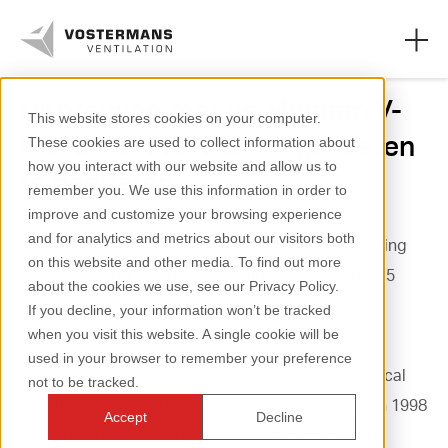
Uitbreiding met de Multifan V-
This website stores cookies on your computer.
FloFan om verwarmingskosten
These cookies are used to collect information about
Ventilatoren
how you interact with our website and allow us to
te besparen
remember you. We use this information in order to
Agrarische oplossingen
improve and customize your browsing experience
and for analytics and metrics about our visitors both
Intergrow Greenhouses heeft een nieuwe uitbreiding
Industriële oplossingen
on this website and other media. To find out more
op de planning staan van een oppervlakte van 18,5
about the cookies we use, see our Privacy Policy.
Kennis
hectare aan kassen in Gaines, New York, VS.
If you decline, your information won’t be tracked
when you visit this website. A single cookie will be
Over ons
used in your browser to remember your preference
“We breiden uit voor de productie van local-to-local
not to be tracked.
tomaten”, legt mede-eigenaar Dirk Biemans uit. In 1998
Accept
Decline
opende Intergrow hun eerste kas in Fillmore. Het
+31 (0)77 389 32 32