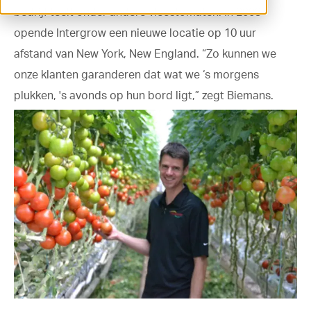
bedrijf teelt onder andere vleestomaten. In 2003
ventilation@vostermans.com
opende Intergrow een nieuwe locatie op 10 uur
Product selector
afstand van New York, New England. “Zo kunnen we
onze klanten garanderen dat wat we ‘s morgens
Vostermans Companies
plukken, 's avonds op hun bord ligt,” zegt Biemans.
Contact