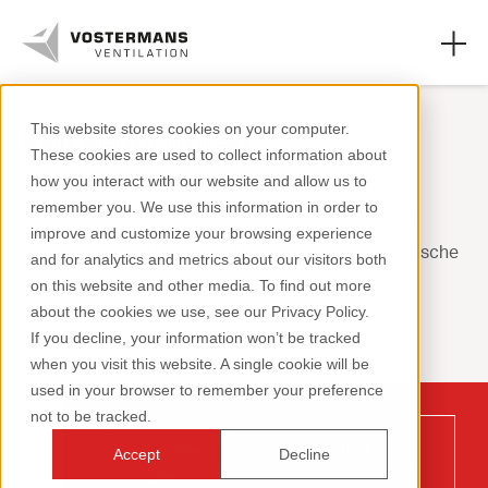
This website stores cookies on your computer.
EMI ventilatoren
These cookies are used to collect information about
Ventilatoren
how you interact with our website and allow us to
remember you. We use this information in order to
Agrarische oplossingen
Al meer dan 120 jaar staat EMI bekend als uiterst
improve and customize your browsing experience
betrouwbaar en kwalitatief hoogwaardig in agrarische
and for analytics and metrics about our visitors both
Industriële oplossingen
en industriële toepassingen.
on this website and other media. To find out more
about the cookies we use, see our Privacy Policy.
Kennis
If you decline, your information won’t be tracked
when you visit this website. A single cookie will be
Over ons
used in your browser to remember your preference
not to be tracked.
Ga direct naar onze product
Accept
Decline
selector
+31 (0)77 389 32 32