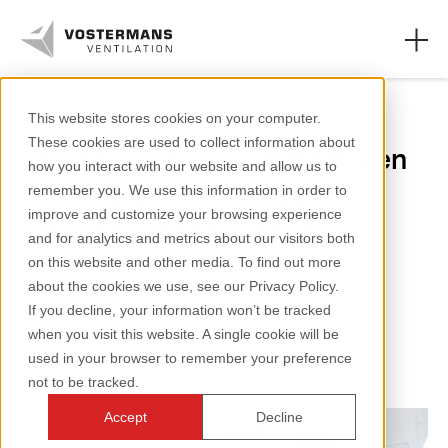
Axiaal ventilator
This website stores cookies on your computer.
These cookies are used to collect information about
Lichtvallen voor ventilatoren
Ventilatoren
how you interact with our website and allow us to
in de pluimvee-industrie:
remember you. We use this information in order to
Agrarische oplossingen
improve and customize your browsing experience
balans tussen licht en
and for analytics and metrics about our visitors both
Industriële oplossingen
luchtstroom
on this website and other media. To find out more
about the cookies we use, see our Privacy Policy.
Kennis
If you decline, your information won’t be tracked
1 minuten lezen
when you visit this website. A single cookie will be
Over ons
used in your browser to remember your preference
not to be tracked.
Accept
Decline
+31 (0)77 389 32 32