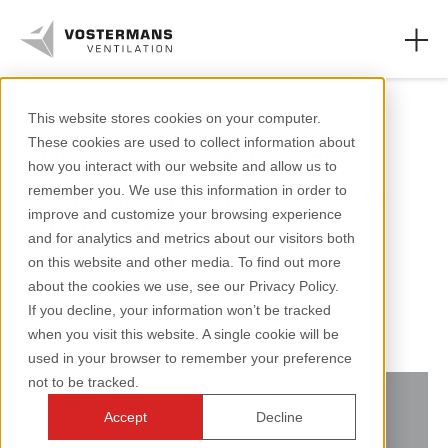
Varkens
This website stores cookies on your computer.
These cookies are used to collect information about
De voor en nadelen van
Ventilatoren
how you interact with our website and allow us to
centrale afzuigsystemen in
remember you. We use this information in order to
Agrarische oplossingen
improve and customize your browsing experience
varkenstallen
and for analytics and metrics about our visitors both
Industriële oplossingen
on this website and other media. To find out more
about the cookies we use, see our Privacy Policy.
Kennis
2 minuten lezen
If you decline, your information won’t be tracked
when you visit this website. A single cookie will be
Over ons
used in your browser to remember your preference
not to be tracked.
Accept
Decline
+31 (0)77 389 32 32