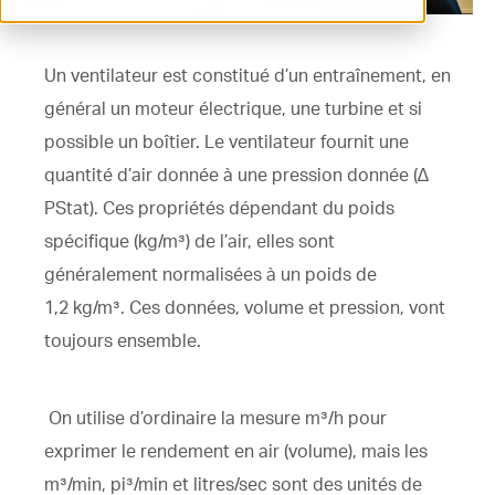
ventilation@vostermans.com
Un ventilateur est constitué d’un entraînement, en
Sélecteur de produits
général un moteur électrique, une turbine et si
Vostermans Companies
possible un boîtier. Le ventilateur fournit une
Contact
quantité d’air donnée à une pression donnée (∆
PStat). Ces propriétés dépendant du poids
spécifique (kg/m³) de l’air, elles sont
généralement normalisées à un poids de
1,2 kg/m³. Ces données, volume et pression, vont
toujours ensemble.
On utilise d’ordinaire la mesure m³/h pour
exprimer le rendement en air (volume), mais les
m³/min, pi³/min et litres/sec sont des unités de