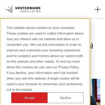
Ventilateurs axiaux
This website stores cookies on your computer.
These cookies are used to collect information about
Les caractéristiques du
Ventilateurs
how you interact with our website and allow us to
ventilateur (ou courbe Q / h)
remember you. We use this information in order to
Secteurs agricoles
improve and customize your browsing experience
and for analytics and metrics about our visitors both
Secteurs industriels
2 minutes de lecture
on this website and other media. To find out more
about the cookies we use, see our Privacy Policy.
Ressources
If you decline, your information won’t be tracked
when you visit this website. A single cookie will be
À propos de nous
used in your browser to remember your preference
not to be tracked.
Accept
Decline
+31 (0)77 389 32 32