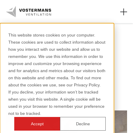
Porcicultura
This website stores cookies on your computer.
These cookies are used to collect information about
Ventilación en granjas
Ventiladores
how you interact with our website and allow us to
porcinas: Natural vs.
remember you. We use this information in order to
Sectores agrícolas
improve and customize your browsing experience
Mecánica
and for analytics and metrics about our visitors both
Sectores industriales
on this website and other media. To find out more
about the cookies we use, see our Privacy Policy.
Recursos
3 minutos de lectura
If you decline, your information won’t be tracked
when you visit this website. A single cookie will be
Sobre nosotros
used in your browser to remember your preference
not to be tracked.
Accept
Decline
+31 (0)77 389 32 32