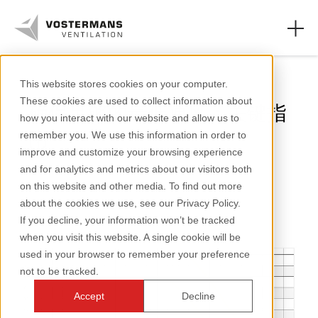
轴流风机
This website stores cookies on your computer.
These cookies are used to collect information about
确保足够的最低通风：关键指
轴流风机和零件
how you interact with our website and allow us to
南
remember you. We use this information in order to
农业领域
improve and customize your browsing experience
and for analytics and metrics about our visitors both
工业领域
1 分钟阅读
on this website and other media. To find out more
about the cookies we use, see our Privacy Policy.
资源页面
If you decline, your information won’t be tracked
when you visit this website. A single cookie will be
关于我们
used in your browser to remember your preference
not to be tracked.
Accept
Decline
+31 (0)77 389 32 32