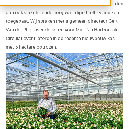
leveren van een kwaliteitsproduct. In de kassen worden
ventilation@vostermans.com
dan ook verschillende hoogwaardige teelttechnieken
toegepast. Wij spraken met algemeen directeur Gert
Product selector
Van der Pligt over de keuze voor Multifan Horizontale
Vostermans Companies
Circulatieventilatoren in de recente nieuwbouw kas
Contact
met 5 hectare potrozen.