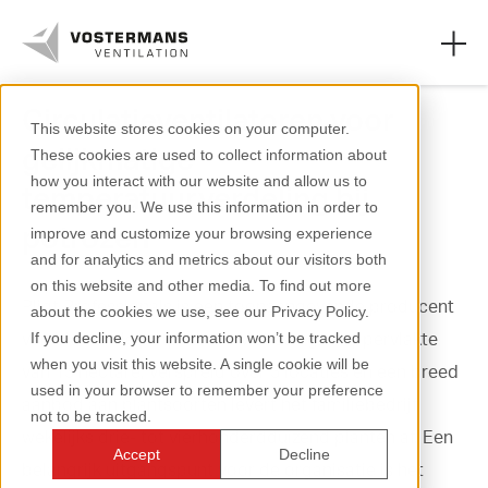
Circulatieventilatoren voor
This website stores cookies on your computer.
gelijkmatige
These cookies are used to collect information about
Ventilatoren
how you interact with our website and allow us to
temperatuurverdeling bij
remember you. We use this information in order to
Agrarische oplossingen
potrozen
improve and customize your browsing experience
and for analytics and metrics about our visitors both
Industriële oplossingen
on this website and other media. To find out more
Pligt Professionals is een toonaangevende producent
about the cookies we use, see our Privacy Policy.
Kennis
van bloeiende potplanten. Met een glasoppervlakte
If you decline, your information won’t be tracked
when you visit this website. A single cookie will be
Over ons
van 13 hectare, verspreid over 3 locaties en een breed
used in your browser to remember your preference
aanbod aan plantsoorten levert het familiebedrijf
not to be tracked.
wekelijks drie- tot vierhonderdduizend planten af. Een
Accept
Decline
belangrijk uitgangspunt voor de organisatie is het
+31 (0)77 389 32 32