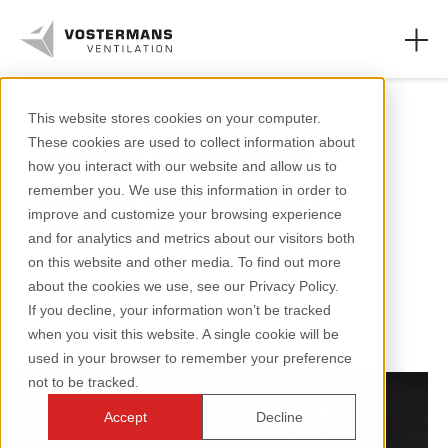
Ventiladores axiales
This website stores cookies on your computer.
These cookies are used to collect information about
Motores Vostermans:
Ventiladores
how you interact with our website and allow us to
Calidad duradera para
remember you. We use this information in order to
Sectores agrícolas
improve and customize your browsing experience
agricultura
and for analytics and metrics about our visitors both
Sectores industriales
on this website and other media. To find out more
about the cookies we use, see our Privacy Policy.
Recursos
3 minutos de lectura
If you decline, your information won’t be tracked
when you visit this website. A single cookie will be
Sobre nosotros
used in your browser to remember your preference
not to be tracked.
Accept
Decline
+31 (0)77 389 32 32