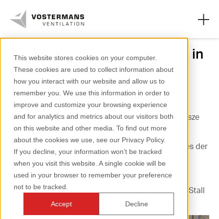
Langfristige Lüftungslösung in
This website stores cookies on your computer.
polnischem Geflügelstall
These cookies are used to collect information about
Ventilatoren
how you interact with our website and allow us to
remember you. We use this information in order to
Landwirtschaftliche Segmente
In Lewkowiec, einem polnischen Dorf bei Ostrow
improve and customize your browsing experience
Wielkepolski, betreibt Herr Plewiński von Piast Pasze
and for analytics and metrics about our visitors both
Industriesegmente
on this website and other media. To find out more
den Geflügelbetrieb seiner Familie. Im Juni 2016
about the cookies we use, see our Privacy Policy.
Ressourcen
präsentierte Herr Plewiński im Rahmen eines Tages der
If you decline, your information won’t be tracked
offenen Tür seinen brandneuen Geflügelstall für
when you visit this website. A single cookie will be
Über uns
Elternherden mit einer Kapazität von 34 000
used in your browser to remember your preference
not to be tracked.
Elternherden
, der mit 32 x 155 Metern der größte Stall
für Elternherden in ganz Polen ist.
Accept
Decline
+31 (0)77 389 32 32