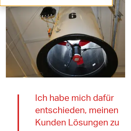
ventilation@vostermans.com
Produktselektor
Vostermans Companies
Kontakt
Ich habe mich dafür
entschieden, meinen
Kunden Lösungen zu