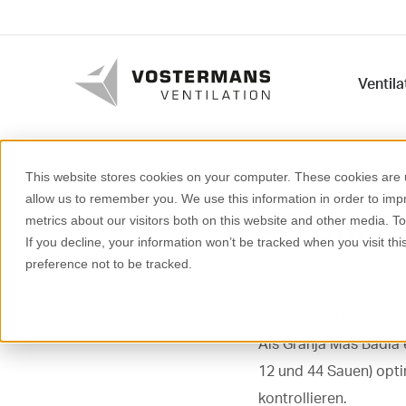
Ventil
This website stores cookies on your computer. These cookies are u
allow us to remember you. We use this information in order to im
40
Jahre
metrics about our visitors both on this website and other media. T
If you decline, your information won’t be tracked when you visit th
preference not to be tracked.
Salvador Batallé ist 
gehört zur „Grup Bata
Als Granja Mas Badia 
12 und 44 Sauen) opt
kontrollieren.