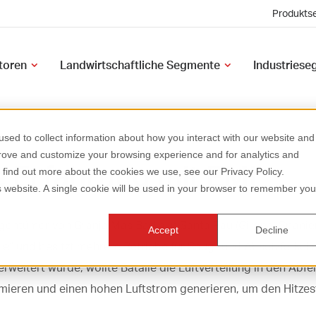
Produktse
atoren
Landwirtschaftliche Segmente
Industries
sed to collect information about how you interact with our website and
prove and customize your browsing experience and for analytics and
 Erfahrung mit EMI
o find out more about the cookies we use, see our Privacy Policy.
is website. A single cookie will be used in your browser to remember you
Eigentümer von Granja Mas Badia in Santa Pau (Girona, Spanien
Accept
Decline
lle“ und besitzt mehrere Betriebe für Saug- und Absetzferke
erweitert wurde, wollte Batallé die Luftverteilung in den Abf
imieren und einen hohen Luftstrom generieren, um den Hitze