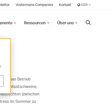
lektor
Vostermans Companies
Kontakt
egmente
Ressourcen
Über uns
r
). Dieser Betrieb
l sowie Mastschweine.
erkelbuchten (zwischen
stress im Sommer zu