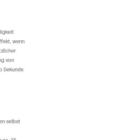
digkeit
ffekt, wenn
zlicher
ung von
ro Sekunde
en selbst