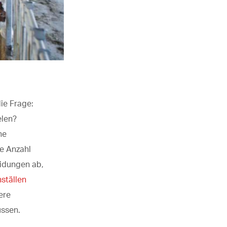
die Frage:
elen?
ne
e Anzahl
eidungen ab,
hställen
ere
ussen.