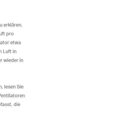
u erklären.
uft pro
lator etwa
 Luft in
r wieder in
, lesen Sie
Ventilatoren
fasst, die