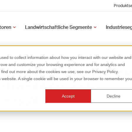
Produktse
atoren
Landwirtschaftliche Segmente
Industries
sed to collect information about how you interact with our website and
prove and customize your browsing experience and for analytics and
nung der richtigen Anz
o find out more about the cookies we use, see our Privacy Policy.
is website. A single cookie will be used in your browser to remember you
rbventilatoren für
iehställe
Accept
Decline