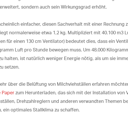
 erweitert, sondern auch sein Wirkungsgrad erhöht.
scheinlich einfacher, diesen Sachverhalt mit einer Rechnung z
iegt normalerweise etwa 1,2 kg. Multipliziert mit 40.100 m3 L
en für einen 130 cm Ventilator) bedeutet dies, dass ein Venti
ogramm Luft pro Stunde bewegen muss. Um 48.000 Kilogramm
 halten, ist natürlich weniger Energie nötig, als um sie imme
u setzen.
hr über die Belüftung von Milchviehställen erfahren möchten
e Paper
zum Herunterladen, das sich mit der Installation von 
hställen, Drehzahlreglern und anderen verwandten Themen be
, ein optimales Stallklima zu schaffen.