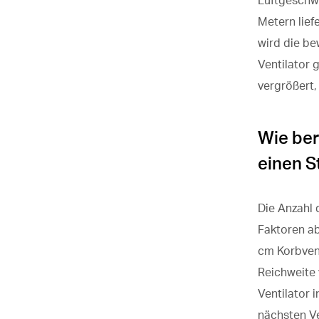
Luftgeschwi
Metern lief
wird die b
Ventilator 
vergrößert,
Wie ber
einen S
Die Anzahl 
Faktoren ab
cm Korbvent
Reichweite 
Ventilator 
nächsten Ve