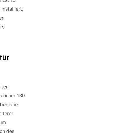
 ca. 15
nstalliert,
en
ors
für
nten
ss unser 130
ber eine
iterer
zum
ich des