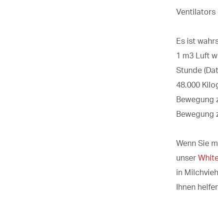
Ventilators
Es ist wahr
1 m3 Luft w
Stunde (Dat
48.000 Kil
Bewegung zu
Bewegung z
Wenn Sie me
unser
Whit
in Milchvie
Ihnen helfen