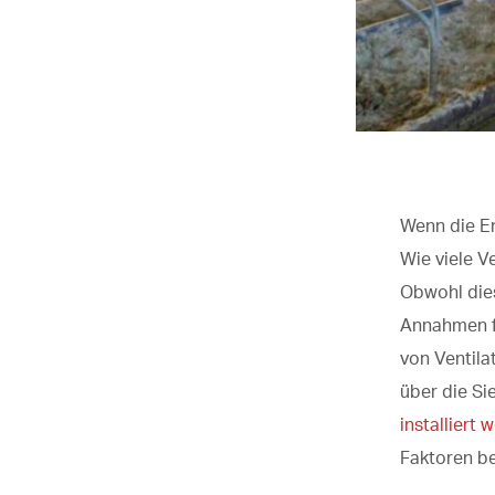
Wenn die Ent
Wie viele V
Obwohl die
Annahmen fü
von Ventila
über die Si
installiert 
Faktoren be