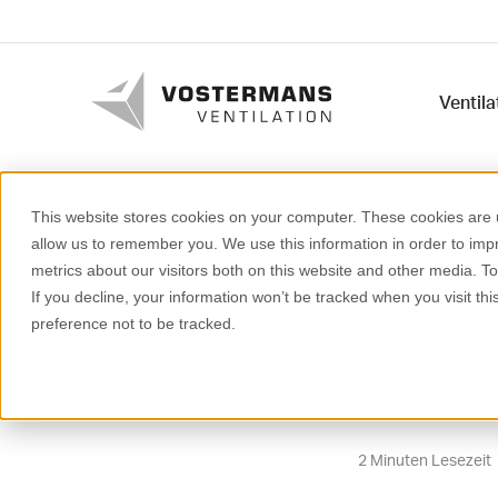
Ventil
Milchvieh
This website stores cookies on your computer. These cookies are u
allow us to remember you. We use this information in order to im
Berech
metrics about our visitors both on this website and other media. T
If you decline, your information won’t be tracked when you visit th
von Ko
preference not to be tracked.
Milchv
2 Minuten Lesezeit