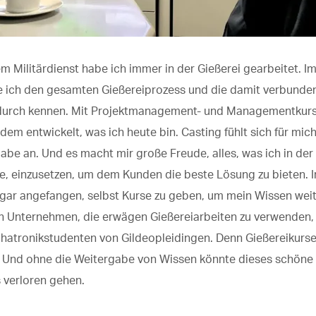
 Militärdienst habe ich immer in der Gießerei gearbeitet. Im
e ich den gesamten Gießereiprozess und die damit verbunde
durch kennen. Mit Projektmanagement- und Managementkur
 dem entwickelt, was ich heute bin.
Casting fühlt sich für mic
abe an.
Und es macht mir große Freude, alles, was ich in der
e, einzusetzen, um dem Kunden die beste Lösung zu bieten.
gar angefangen, selbst Kurse zu geben, um mein Wissen wei
an Unternehmen, die
erwägen
Gießereiarbeiten
zu verwenden
,
echatronikstudenten
von
Gildeopleidingen.
Denn
Gießereikurs
. Und ohne die Weitergabe von Wissen könnte dieses schön
 verloren gehen.