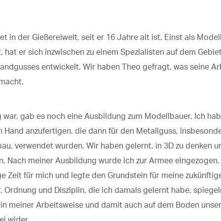
t in der Gießereiwelt, seit er 16 Jahre alt ist. Einst als Mode
, hat er sich inzwischen zu einem Spezialisten auf dem Gebie
ndgusses entwickelt. Wir haben Theo gefragt, was seine Ar
macht.
ng war, gab es noch eine Ausbildung zum Modellbauer. Ich hab
 Hand anzufertigen, die dann für den Metallguss, insbesonde
au, verwendet wurden.
Wir
haben gelernt, in 3D zu denken u
n
. Nach meiner Ausbildung wurde ich zur Armee eingezogen.
ge Zeit für mich und legte den Grundstein für meine zukünftige
r, Ordnung und Disziplin, die ich damals gelernt habe, spiege
 in meiner Arbeitsweise und damit auch auf dem Boden unse
i wider.