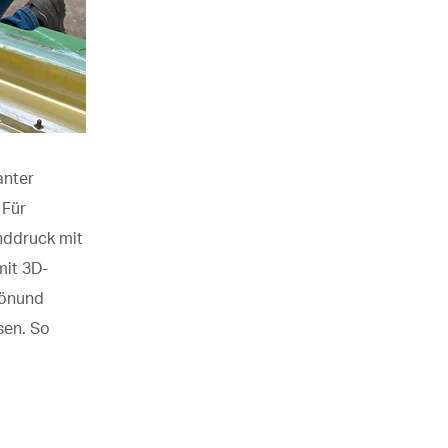
anter
 Für
anddruck mit
mit 3D-
ön
und
sen.
So