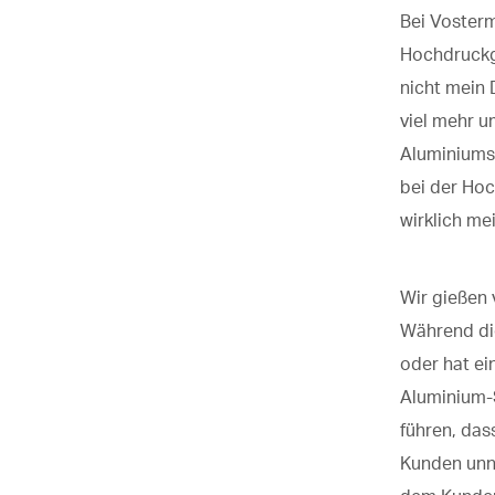
Bei Vosterm
Hochdruck
nicht mein 
viel mehr 
Aluminiumsa
bei
der
Hoc
wirklich me
Wir gießen
Während die
oder hat ei
Aluminium-S
führen, das
Kunden unnö