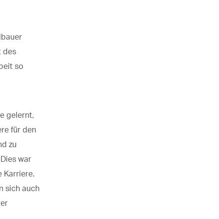
llbauer
t des
beit so
e gelernt,
re für den
nd zu
 Dies war
 Karriere.
ln sich auch
rer