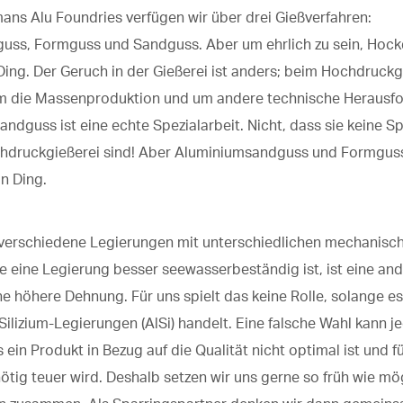
ans Alu Foundries verfügen wir über drei Gießverfahren:
guss,
Form
guss
und Sandguss. Aber um ehrlich zu sein,
Hock
Ding. Der Geruch in der Gießerei ist anders; beim Hochdruck
um die Massenproduktion und um andere technische Herausf
ndguss ist eine echte Spezialarbeit. Nicht
, dass sie keine Sp
hdruckgießerei
sind!
Aber Aluminiumsandguss und
Formgus
in Ding.
 verschiedene Legierungen mit unterschiedlichen mechanisc
 eine Legierung besser seewasserbeständig ist, ist eine and
ne höhere Dehnung. Für uns spielt das keine Rolle, solange e
ilizium-Legierungen (AlSi) handelt. Eine falsche Wahl kann 
s ein Produkt in Bezug auf die Qualität nicht optimal ist und f
tig teuer wird. Deshalb setzen wir uns gerne so früh wie mö