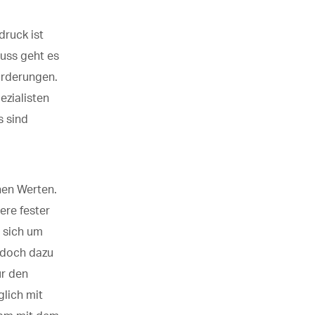
druck
ist
guss geht es
orderungen.
ezialisten
s
sind
hen Werten.
ere fester
s sich um
jedoch dazu
ür den
glich mit