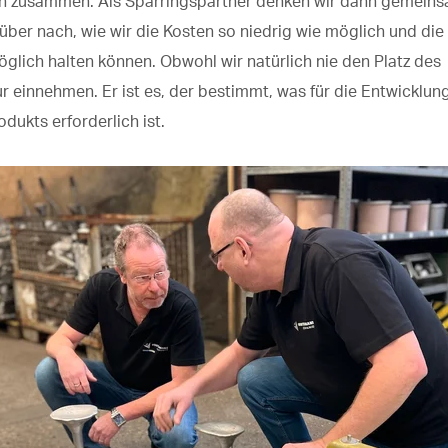
 zusammen. Als Sparringspartner denken wir dann gemein
ber nach, wie wir die Kosten so niedrig wie möglich und die 
glich halten können. Obwohl wir natürlich nie den Platz des
ur
einnehmen
. Er ist es, der bestimmt, was für die Entwicklun
odukts erforderlich ist.