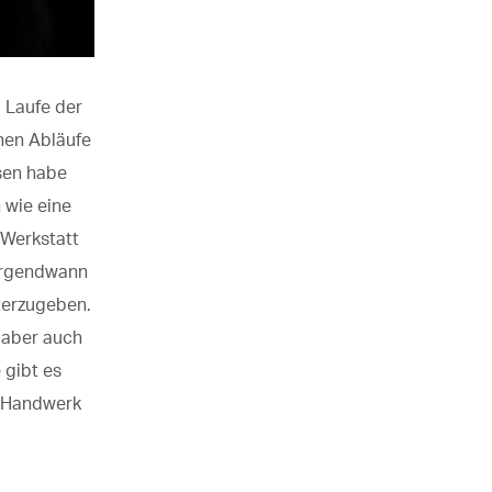
 Laufe der
nen Abläufe
sen habe
h wie eine
 Werkstatt
 Irgendwann
terzugeben.
aber auch
e
gibt
es
e Handwerk