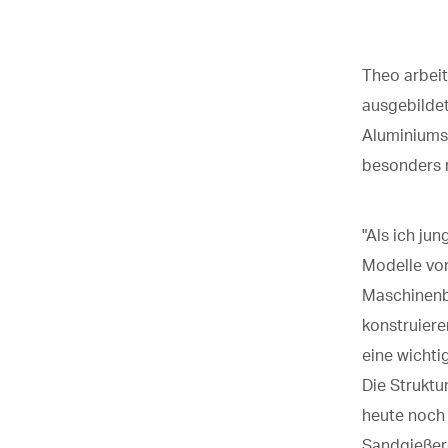
Theo arbeite
ausgebildet
Aluminiumsa
besonders 
"Als ich ju
Modelle von
Maschinenb
konstruiere
eine wichti
Die Struktu
heute noch
Sandgießere