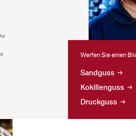
che
nd
Werfen Sie einen Bli
Sandguss
Kokillenguss
Druckguss