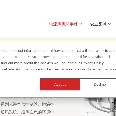
轴流风机和零件
农业领域
sed to collect information about how you interact with our website and
prove and customize your browsing experience and for analytics and
o find out more about the cookies we use, see our Privacy Policy.
is website. A single cookie will be used in your browser to remember you
备
Accept
Decline
速度控制器、恒温控制器或更复杂的
品系列允许气候控制器、恒温控
的通风系统。通风在您的环境中