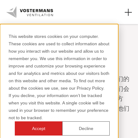
This website stores cookies on your computer.
These cookies are used to collect information about
轴流风机和零件
how you interact with our website and allow us to
实例研究
remember you. We use this information in order to
农业领域
improve and customize your browsing experience
and for analytics and metrics about our visitors both
工业领域
了解伟大的创新应用如何激发灵感。在我们的
on this website and other media. To find out more
案例研究中，我们让客户与我们交流。他们会
about the cookies we use, see our Privacy Policy.
资源页面
If you decline, your information won’t be tracked
谈论他们的挑战以及他们解决这些挑战的方
when you visit this website. A single cookie will be
关于我们
法，而部分内容会涉及到我们的风机。从他们
used in your browser to remember your preference
的故事中汲取经验教训。
not to be tracked.
Accept
Decline
+31 (0)77 389 32 32