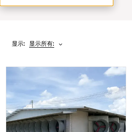
ventilation@vostermans.com
Vostermans Companies
联系
显示:
显示所有: