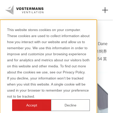
对牲畜的生长效果明显
This website stores cookies on your computer.
These cookies are used to collect information about
轴流风机和零件
how you interact with our website and allow us to
美国
Keota
，
Iowa
的
Jaeger
农场。
Jaeger
农场由
Dane
remember you. We use this information in order to
农业领域
和
Clint Jaeger
两兄弟持有。他们共有
3
间猪舍用来饲养
improve and customize your browsing experience
育成猪，均采用了隧道通风。其中一间使用了
10
台
54
英
and for analytics and metrics about our visitors both
工业领域
寸的
Multifan
玻璃纤维拢风筒风机
Vplus
。
on this website and other media. To find out more
about the cookies we use, see our Privacy Policy.
资源页面
If you decline, your information won’t be tracked
when you visit this website. A single cookie will be
关于我们
used in your browser to remember your preference
not to be tracked.
Accept
Decline
+31 (0)77 389 32 32