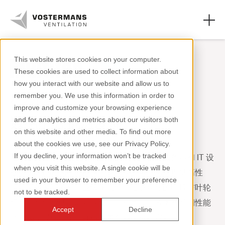
This website stores cookies on your computer.
These cookies are used to collect information about
轴流风机和零件
how you interact with our website and allow us to
remember you. We use this information in order to
农业领域
返回分段概述
improve and customize your browsing experience
数据中心机房冷却
and for analytics and metrics about our visitors both
工业领域
on this website and other media. To find out more
about the cookies we use, see our Privacy Policy.
资源页面
If you decline, your information won’t be tracked
数据中心机房依赖持续、高效的气流来保护服务器和 IT 设
when you visit this website. A single cookie will be
关于我们
备。Multifan 风机为机房冷却系统的可靠运行提供高性
used in your browser to remember your preference
能、卓越的能效和工业级耐用性。通过优化的电机与叶轮
not to be tracked.
组合，我们帮助冷却系统供应商在气流、效率和长期性能
Accept
Decline
之间实现最佳平衡，并根据每个系统进行定制。
+31 (0)77 389 32 32