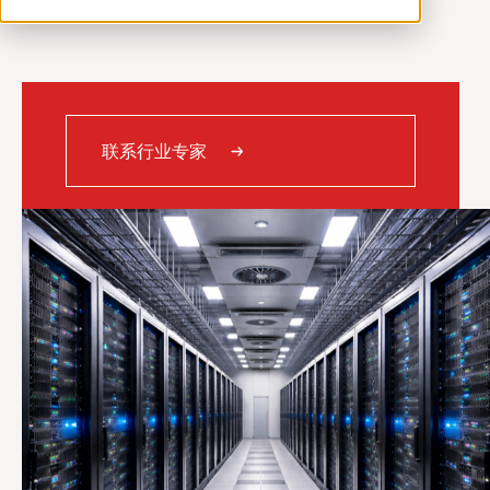
ventilation@vostermans.com
Vostermans Companies
联系
联系行业专家