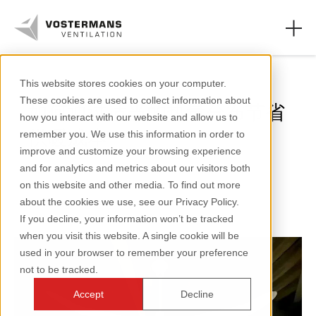
工业
This website stores cookies on your computer.
These cookies are used to collect information about
如何通过适当的热量分布节省
轴流风机和零件
how you interact with our website and allow us to
供暖成本
remember you. We use this information in order to
农业领域
improve and customize your browsing experience
and for analytics and metrics about our visitors both
工业领域
1 分钟阅读
on this website and other media. To find out more
about the cookies we use, see our Privacy Policy.
资源页面
If you decline, your information won’t be tracked
when you visit this website. A single cookie will be
关于我们
used in your browser to remember your preference
not to be tracked.
Accept
Decline
+31 (0)77 389 32 32