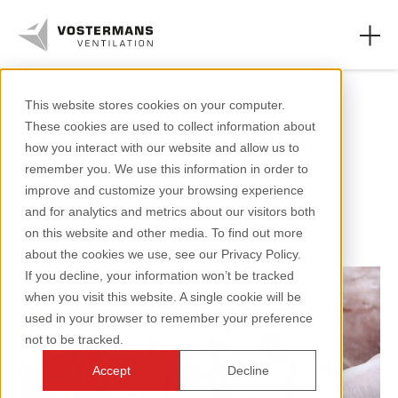
养猪
This website stores cookies on your computer.
These cookies are used to collect information about
管理猪舍气候的关键因素
轴流风机和零件
how you interact with our website and allow us to
remember you. We use this information in order to
农业领域
improve and customize your browsing experience
1 分钟阅读
and for analytics and metrics about our visitors both
工业领域
on this website and other media. To find out more
about the cookies we use, see our Privacy Policy.
资源页面
If you decline, your information won’t be tracked
when you visit this website. A single cookie will be
关于我们
used in your browser to remember your preference
not to be tracked.
Accept
Decline
+31 (0)77 389 32 32