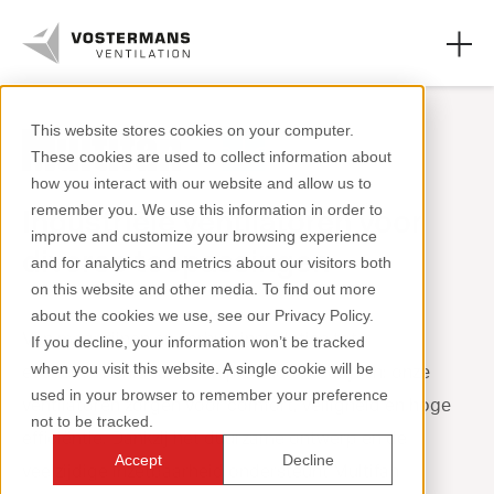
This website stores cookies on your computer.
These cookies are used to collect information about
Ventilatoren
how you interact with our website and allow us to
remember you. We use this information in order to
Industriële ventilatoren voor
Agrarische oplossingen
improve and customize your browsing experience
diverse toepassingen
and for analytics and metrics about our visitors both
Industriële oplossingen
on this website and other media. To find out more
about the cookies we use, see our Privacy Policy.
Kennis
Van magazijnen en verhuurinstallaties tot
If you decline, your information won’t be tracked
when you visit this website. A single cookie will be
evenementenlocaties en productiebedrijven: onze
Over ons
used in your browser to remember your preference
ventilatoren zorgen voor comfort, veiligheid en hoge
not to be tracked.
efficiëntie. Dankzij het duurzame ontwerp en de
Accept
Decline
veelzijdige inzetbaarheid ondersteunt Multifan
+31 (0)77 389 32 32