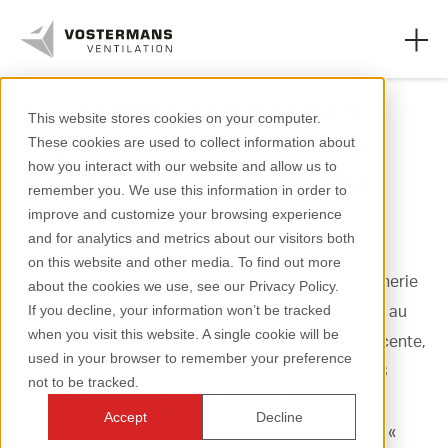
« J'achèterai certainement
This website stores cookies on your computer.
ECplus de nouveau : c'est le
These cookies are used to collect information about
Ventilateurs
how you interact with our website and allow us to
meilleur moyen d'augmenter
remember you. We use this information in order to
Secteurs agricoles
les marges »
improve and customize your browsing experience
and for analytics and metrics about our visitors both
Secteurs industriels
on this website and other media. To find out more
Johann Kühl dirige, avec sa fille Janine, une porcherie
about the cookies we use, see our Privacy Policy.
Ressources
de 2 200 porcs en engraissement à deux endroits au
If you decline, your information won’t be tracked
when you visit this website. A single cookie will be
À propos de nous
nord de l'Allemagne. Dans sa porcherie la plus récente,
used in your browser to remember your preference
il a installé le Multifan ECplus, en février 2015. 768
not to be tracked.
porcs sont répartis dans 6 salles de 128 animaux
Accept
Decline
chacune.. Johann a conçu la porcherie lui-même. «
+31 (0)77 389 32 32