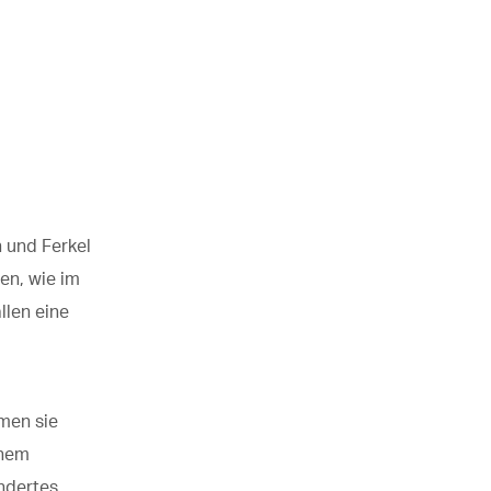
n und Ferkel
en, wie im
llen eine
hmen sie
inem
ndertes