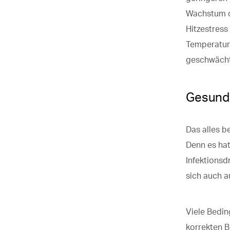
Wachstum d
Hitzestres
Temperature
geschwächt 
Gesunde
Das alles b
Denn es hat
Infektionsd
sich auch a
Viele Bedin
korrekten B