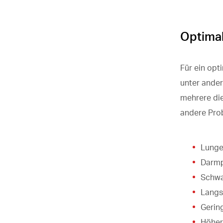
Optima
Für ein op
unter ander
mehrere die
andere Pro
Lung
Dar
Schw
Lang
Gerin
Höher