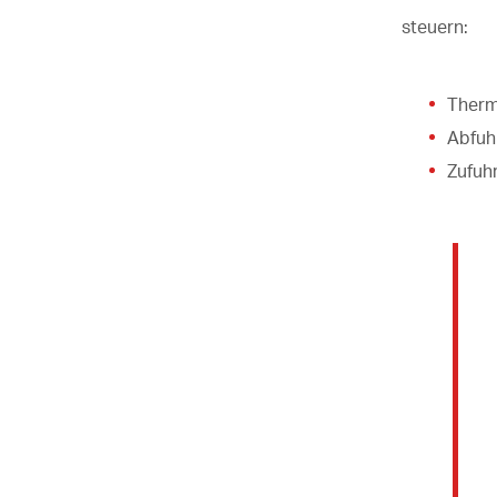
steuern:
Therm
Abfuh
Zufuhr