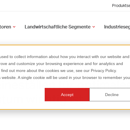
Produktse
atoren
Landwirtschaftliche Segmente
Industries
sed to collect information about how you interact with our website and
prove and customize your browsing experience and for analytics and
die Belüftung in
o find out more about the cookies we use, see our Privacy Policy.
is website. A single cookie will be used in your browser to remember you
neställen für optimale
um wichtig ist
Accept
Decline