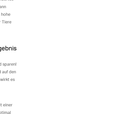
kann
a hohe
 Tiere
gebnis
d sparen!
d auf den
wirkt es
t einer
ptimal