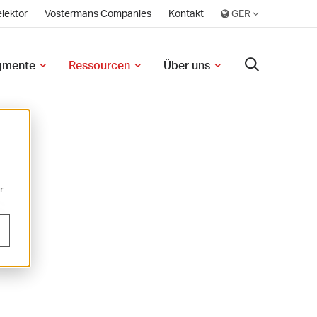
lektor
Vostermans Companies
Kontakt
egmente
Ressourcen
Über uns
r
s