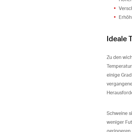
Versc
Erhöht
Ideale 
Zu den wich
Temperatur 
einige Gra
vergangenen
Herausforde
Schweine si
weniger Fut
geringeren 