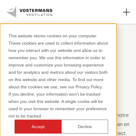
This website stores cookies on your computer.
These cookies are used to collect information about
Ventilateurs
how you interact with our website and allow us to
remember you. We use this information in order to
Voici l'option d'entraînement
Secteurs agricoles
improve and customize your browsing experience
direct pour le Ventilateur
and for analytics and metrics about our visitors both
Secteurs industriels
on this website and other media. To find out more
Multifan à cône en fibre de
about the cookies we use, see our Privacy Policy.
Ressources
verre de 140 cm!
If you decline, your information won’t be tracked
when you visit this website. A single cookie will be
À propos de nous
used in your browser to remember your preference
Nous sommes ravis d'annoncer le dernier ajout à notre
not to be tracked.
gamme de produits - le ventilateur conique Multifan en
Accept
Decline
fibre de verre de 54" ou 140 cm à entraînement direct.
+31 (0)77 389 32 32