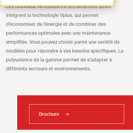
Les nouveaux ventilateurs à entraînement direct
ventilation@vostermans.com
intègrent la technologie Vplus, qui permet
Sélecteur de produits
d'économiser de l'énergie et de combiner des
performances optimales avec une maintenance
Vostermans Companies
simplifiée. Vous pouvez choisir parmi une variété de
Contact
modèles pour répondre à vos besoins spécifiques. La
polyvalence de la gamme permet de s'adapter à
différents secteurs et environnements.
Brochure