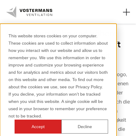
Gesündere Kühe und höhere
This website stores cookies on your computer.
Produktivität durch Frischluft
These cookies are used to collect information about
Ventilatoren
how you interact with our website and allow us to
mit hoher Geschwindigkeit
remember you. We use this information in order to
Landwirtschaftliche Segmente
improve and customize your browsing experience
and for analytics and metrics about our visitors both
Crooklands Farm ist ein Milchviehbetrieb in Blencogo,
Industriesegmente
on this website and other media. To find out more
England. Der Betrieb besteht aus drei Ställen, in denen
about the cookies we use, see our Privacy Policy.
Ressourcen
insgesamt 380 Kühe gehalten werden. Nachdem der
If you decline, your information won’t be tracked
Eigentümer John Mann festgestellt hatte, dass sich die
when you visit this website. A single cookie will be
Über uns
used in your browser to remember your preference
Kühe in einem der Ställe an heißen Tagen in einem
not to be tracked.
Bereich versammelten, erkannte er die Notwendigkeit
Accept
Decline
einer zusätzlichen Kühlung. Daraufhin installierten die
+31 (0)77 389 32 32