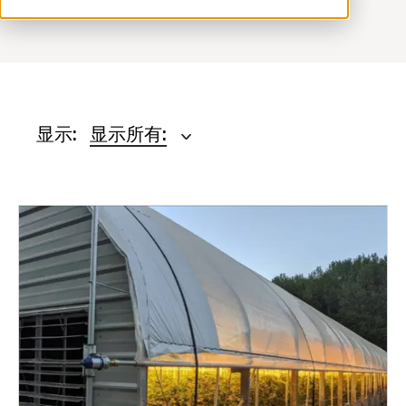
ventilation@vostermans.com
Vostermans Companies
联系
显示:
显示所有: