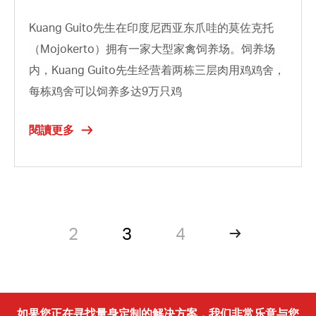
Kuang Guito
先生在印度尼西亚东爪哇的莫佐克托
（
Mojokerto
）拥有一
家
大型家禽饲养场。饲养场
内，
Kuang Guito
先生经营着两栋三层肉用鸡鸡舍，
每栋鸡舍可以饲养多达
9
万只鸡
閱讀更多
2
3
4
如果您正在寻找量身定制的解决方案，我们非常乐意与您