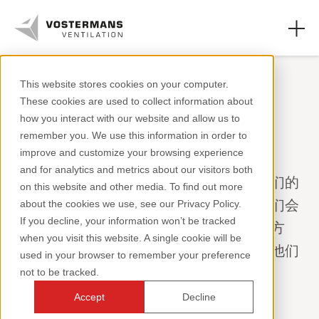
This website stores cookies on your computer.
These cookies are used to collect information about
轴流风机和零件
how you interact with our website and allow us to
实例研究
remember you. We use this information in order to
农业领域
improve and customize your browsing experience
and for analytics and metrics about our visitors both
工业领域
了解伟大的创新应用如何激发灵感。在我们的
on this website and other media. To find out more
案例研究中，我们让客户与我们交流。他们会
about the cookies we use, see our Privacy Policy.
资源页面
If you decline, your information won’t be tracked
谈论他们的挑战以及他们解决这些挑战的方
when you visit this website. A single cookie will be
关于我们
法，而部分内容会涉及到我们的风机。从他们
used in your browser to remember your preference
的故事中汲取经验教训。
not to be tracked.
Accept
Decline
+31 (0)77 389 32 32